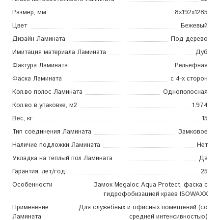
Размер, мм
8x192x1285
Цвет
Бежевый
Дизайн Ламината
Под дерево
Имитация материала Ламината
Дуб
Фактура Ламината
Рельефная
Фаска Ламината
с 4-х сторон
Кол.во полос Ламината
Однополосная
Кол.во в упаковке, м2
1.974
Вес, кг
15
Тип соединения Ламината
Замковое
Наличие подложки Ламината
Нет
Укладка на теплый пол Ламината
Да
Гарантия, лет/год
25
Особенности
Замок Megaloc Aqua Protect, фаска с
гидрофобизацией краев ISOWAXX
Применение
Для служебных и офисных помещений (со
Ламината
средней интенсивностью)